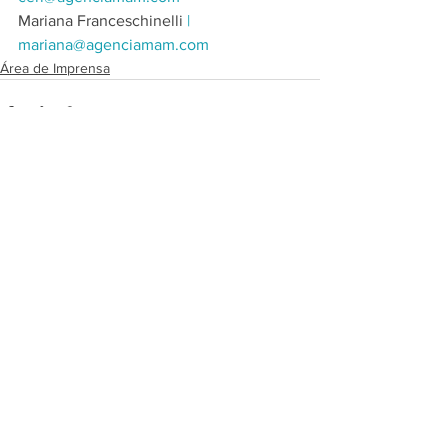
Mariana Franceschinelli​ 
| 
mariana@agenciamam.com
Área de Imprensa
Ver tudo
Posts recentes