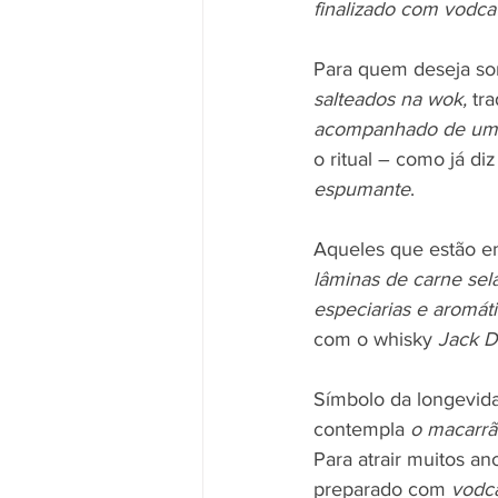
finalizado com vodc
Para quem deseja sor
salteados na wok,
 tr
acompanhado de um 
o ritual – como já d
espumante
.
Aqueles que estão e
lâminas de carne se
especiarias e aromát
com o whisky 
Jack Da
Símbolo da longevida
contempla 
o macarrã
Para atrair muitos a
preparado com 
vodca