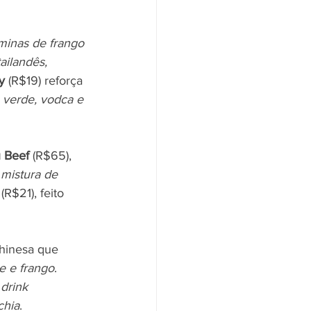
minas de frango 
ailandês, 
y
 (R$19) reforça 
 verde, vodca e 
 Beef
 (R$65), 
mistura de 
 (R$21), feito 
chinesa que 
e e frango
. 
 
drink
chia
.