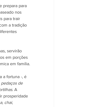
se prepara para 
baseado nos 
 para trair 
com a tradição 
iferentes 
as, servirão 
idos em porções 
mica em família.
a fortuna -, é 
m pedaços de 
rtilhas
. A 
ir prosperidade 
a, chai, 