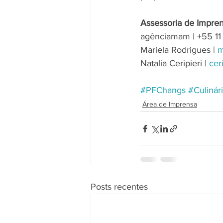
Assessoria de Impren
agênciamam | +55 11
Mariela Rodrigues | 
m
Natalia Ceripieri | 
ce
#PFChangs
#Culinári
Área de Imprensa
Posts recentes