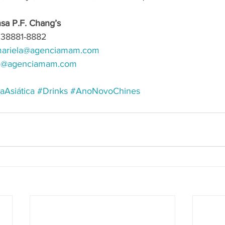
sa P.F. Chang’s
 38881-8882
ariela@agenciamam.com
ri@agenciamam.com
aAsiática
#Drinks
#AnoNovoChines