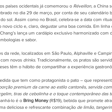
os países ocidentais já comemorou o 
Réveillon
, a China 
brado no dia 29 de março, por conta de seu calendário 
o sol. Assim como no Brasil, celebra-se a data com rituais
o novo ciclo e, claro, degustar uma boa comida. Em linha 
F. Chang’s lança um cardápio exclusivo harmonizado com d
imbologias e sabor.
s da rede, localizados em São Paulo, Alphaville e Campin
 com novos 
drinks
. Tradicionalmente, os pratos são serv
neses têm o hábito de compartilhar a experiência gastronô
pedida que tem como protagonista o pato – que representa 
porção premium da carne ao estilo cantonês, servida co
gelim, tiras de cebolinha e o toque contemporâneo das to
anhá-lo é o 
Bring Money
 (R$19), bebida que promete atra
uma deliciosa e refrescante combinação 
de limão, tangerin