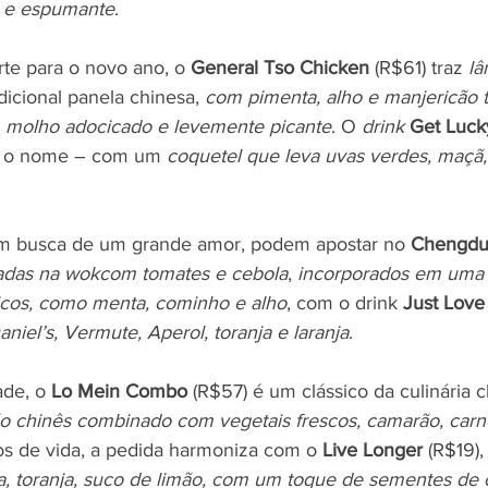
a e espumante
.
te para o novo ano, o 
General Tso Chicken
 (R$61) traz 
lâ
adicional panela chinesa, 
com pimenta, alho e manjericão t
molho adocicado e levemente picante
. O 
drink
Get Luck
iz o nome – com um 
coquetel que leva uvas verdes, maçã,
m busca de um grande amor, podem apostar no 
Chengdu
ladas na wokcom tomates e cebola
, 
incorporados em uma 
icos, como menta, cominho e alho
, com o drink 
Just Love
niel’s, Vermute, Aperol, toranja e laranja
.
de, o 
Lo Mein Combo
 (R$57) é um clássico da culinária 
o chinês combinado com vegetais frescos, camarão, carn
nos de vida, a pedida harmoniza com o 
Live Longer
 (R$19),
, toranja, suco de limão, com um toque de sementes de 