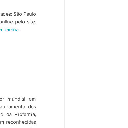
dades: São Paulo 
(SP), Goiânia (GO) e Rio de Janeiro (RJ), além da possibilidade de compra online pelo site: 
ba-parana
.
er mundial em 
aturamento dos 
 da Profarma, 
om reconhecidas 