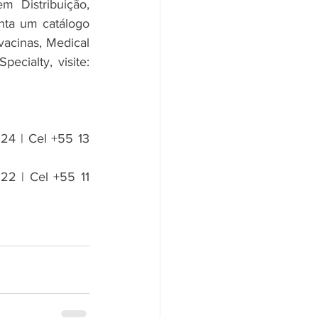
 Distribuição, 
nta um catálogo 
acinas, Medical 
Devices e produtos hospitalares. Para mais informações sobre a Profarma Specialty, visite: 
24 | Cel +55 13 
22 | Cel +55 11 