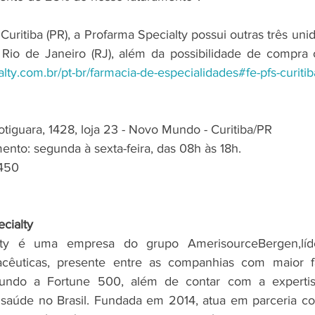
uritiba (PR), a Profarma Specialty possui outras três uni
alty.com.br/pt-br/farmacia-de-especialidades#fe-pfs-curiti
tiguara, 1428, loja 23 - Novo Mundo - Curitiba/PR 
ento: segunda à sexta-feira, das 08h às 18h. 
9450
cialty
lty é uma empresa do grupo AmerisourceBergen,líd
acêuticas, presente entre as companhias com maior f
undo a Fortune 500, além de contar com a expertise
e saúde no Brasil. Fundada em 2014, atua em parceria c