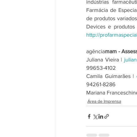
indústrias farmacêu
Farmácia de Especial
de produtos variados
http://profarmaspecia
agência
mam - Assess
Juliana Vieira | 
juli
99653-4102
Camila Guimarães | 
94261-8286
Mariana Franceschinell
Área de Imprensa