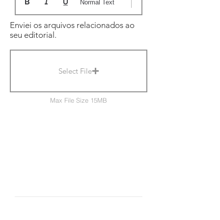
Normal Text
Enviei os arquivos relacionados ao
seu editorial.
Select File
Max File Size 15MB
FIQUE POR DENTRO
Cadastre-se e saiba tudo o que
acontece na agência
mam.