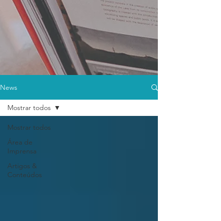
News
Mostrar todos
Mostrar todos
Área de
Imprensa
Artigos &
Conteúdos