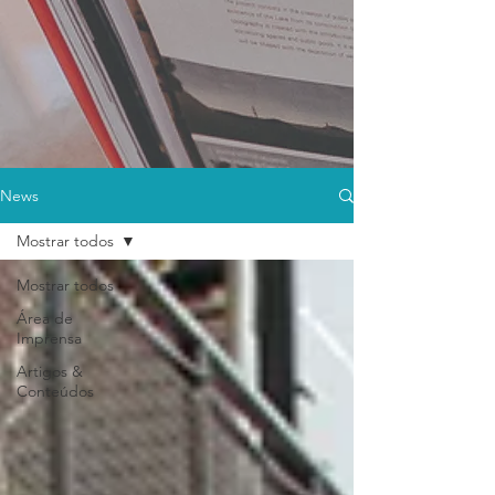
News
Mostrar todos
Mostrar todos
Área de
Imprensa
Artigos &
Conteúdos