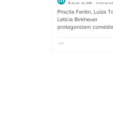
18 de jan. de 2018
5 min de lei
Priscila Fantin, Luíza 
Letícia Birkheuer
protagonizam comédi
inédita em São Paulo
+55 11 3881-8882
Al. dos Maracatins, 1217 - CJ 303
Indianópolis - São Paulo - SP -
CEP 04089-