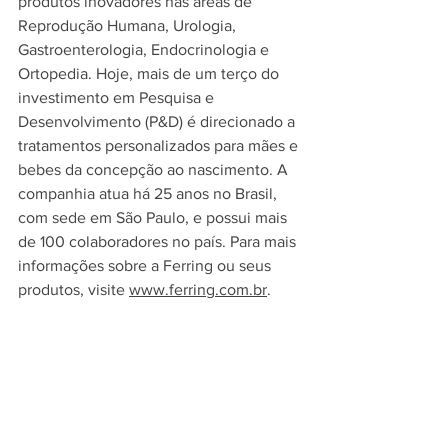
produtos inovadores nas áreas de 
Reprodução Humana, Urologia, 
Gastroenterologia, Endocrinologia e 
Ortopedia. Hoje, mais de um terço do 
investimento em Pesquisa e 
Desenvolvimento (P&D) é direcionado a 
tratamentos personalizados para mães e 
bebes da concepção ao nascimento. A 
companhia atua há 25 anos no Brasil, 
com sede em São Paulo, e possui mais 
de 100 colaboradores no país. Para mais 
informações sobre a Ferring ou seus 
produtos, visite 
www.ferring.com.br
.
Assessoria de Imprensa do Laboratórios 
Ferring
agênciamam | +55 11 3881-8882
Ana Cristina Velasco | 
ana@agenciamam.com
 | +55 11 98180-