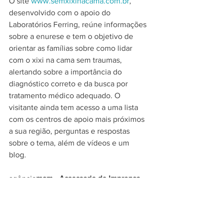
O site 
www.semxixinacama.com.br
, 
desenvolvido com o apoio do 
Laboratórios Ferring, reúne informações 
sobre a enurese e tem o objetivo de 
orientar as famílias sobre como lidar 
com o xixi na cama sem traumas, 
alertando sobre a importância do 
diagnóstico correto e da busca por 
tratamento médico adequado. O 
visitante ainda tem acesso a uma lista 
com os centros de apoio mais próximos 
a sua região, perguntas e respostas 
sobre o tema, além de vídeos e um 
blog. 
agência
mam - Assessoria de Imprensa 
de xixi na cama
Juliana Vieira | 
juliana.vieira@agenciamam.com
 | (11) 