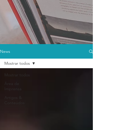
News
Mostrar todos
Mostrar todos
Área de
Imprensa
Artigos &
Conteúdos